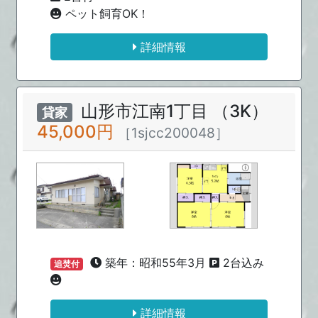
ペット飼育OK！
詳細情報
山形市江南1丁目 （3K）
貸家
45,000円
［1sjcc200048］
築年：昭和55年3月
2台込み
追焚付
詳細情報