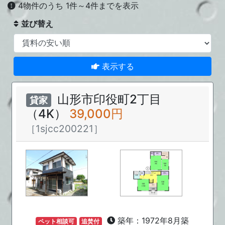
4物件のうち 1件～4件までを表示
並び替え
表示する
山形市印役町2丁目
貸家
（4K）
39,000円
［1sjcc200221］
築年：1972年8月築
ペット相談可
追焚付