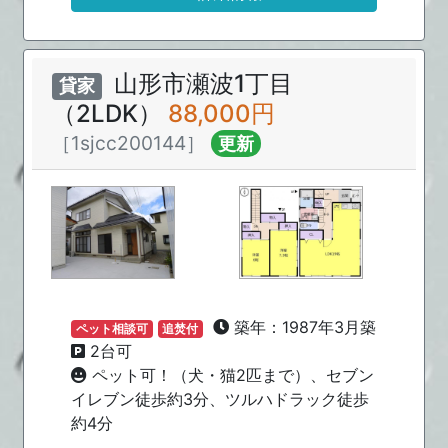
山形市瀬波1丁目
貸家
（2LDK）
88,000円
［1sjcc200144］
更新
築年：1987年3月築
ペット相談可
追焚付
2台可
ペット可！（犬・猫2匹まで）、セブン
イレブン徒歩約3分、ツルハドラック徒歩
約4分