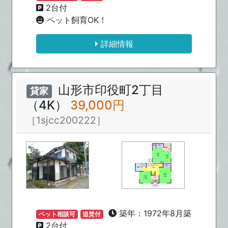
2台付
ペット飼育OK！
詳細情報
山形市印役町2丁目
貸家
（4K）
39,000円
［1sjcc200222］
築年：1972年8月築
ペット相談可
追焚付
2台付