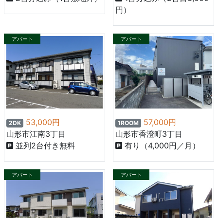
円）
アパート
アパート
53,000円
57,000円
2DK
1ROOM
山形市江南3丁目
⼭形市⾹澄町3丁⽬
並列2台付き無料
有り（4,000円／月）
アパート
アパート