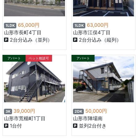
65,000円
63,000円
1LDK
1LDK
山形市長町4丁目
山形市江俣4丁目
2台分込み（並列）
2台分込み（縦列）
アパート
ペット相談可
アパート
39,000円
50,000円
3K
2DK
山形市荒楯町1丁目
山形市陣場南
1台付
並列2台付き