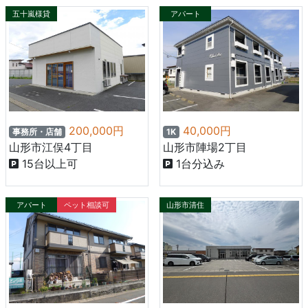
五十嵐様貸
アパート
事務所・店
舗
200,000円
40,000円
事務所・店舗
1K
山形市江俣4丁目
山形市陣場2丁目
15台以上可
1台分込み
アパート
ペット相談可
山形市清住
町3丁目：
貸店舗・事
務所