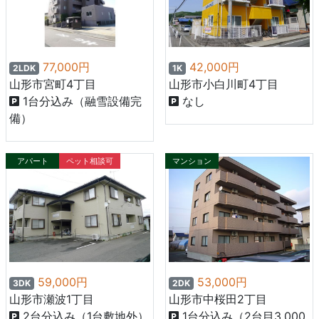
77,000円
42,000円
2LDK
1K
山形市宮町4丁目
山形市小白川町4丁目
1台分込み（融雪設備完
なし
備）
アパート
ペット相談可
マンション
59,000円
53,000円
3DK
2DK
山形市瀬波1丁目
山形市中桜田2丁目
2台分込み（1台敷地外）
1台分込み（2台目3,000